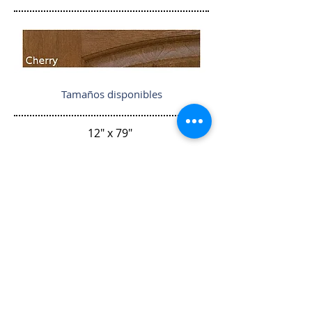
Tamaños disponibles
12" x 79"
12" x 84"
12" x 95"
14" x 79"
14" x 84"
16" x 84"
Regresar