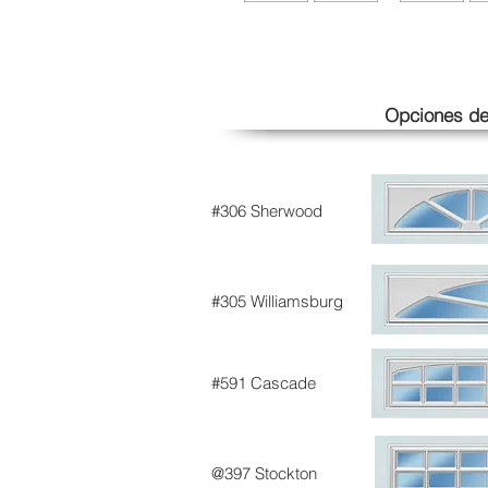
Opciones de
#306 Sherwood
#305 Williamsburg
#591 Cascade
@397 Stockton