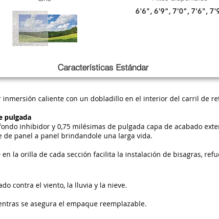
6'6", 6'9", 7'0", 7'6", 7'
Características Estándar
inmersión caliente con un dobladillo en el interior del carril de 
e pulgada
ondo inhibidor y 0,75 milésimas de pulgada capa de acabado exteri
 de panel a panel brindandole una larga vida.
en la orilla de cada sección facilita la instalación de bisagras, ref
o contra el viento, la lluvia y la nieve.
entras se asegura el empaque reemplazable.