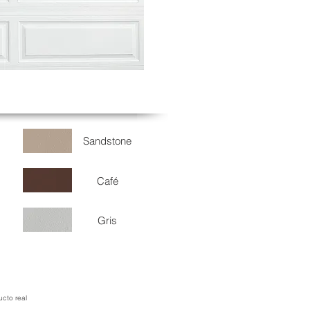
Sandstone
Café
Gris
ucto real