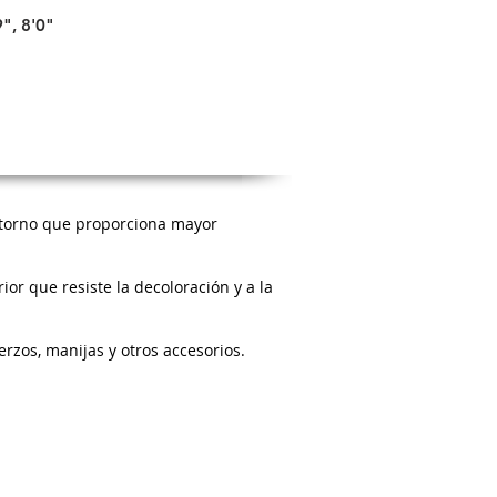
9", 8'0"
retorno que proporciona mayor
or que resiste la decoloración y a la
uerzos, manijas y otros accesorios
.