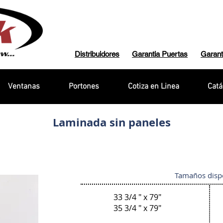
Distribuidores
Garantia Puertas
Garant
Ventanas
Portones
Cotiza en Linea
Catá
Laminada sin paneles
Tamaños disp
33 3/4 " x 79"
35 3/4 " x 79"