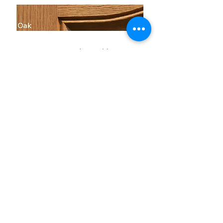
Tamaños disponibles
35 3/4" x 79"
Regresar
Garantía
de Ventanas
Galerias
Acerca de